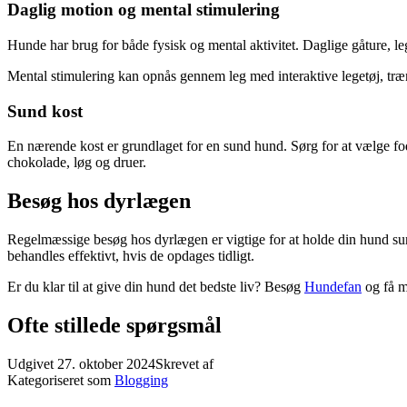
Daglig motion og mental stimulering
Hunde har brug for både fysisk og mental aktivitet. Daglige gåture, l
Mental stimulering kan opnås gennem leg med interaktive legetøj, træni
Sund kost
En nærende kost er grundlaget for en sund hund. Sørg for at vælge foder
chokolade, løg og druer.
Besøg hos dyrlægen
Regelmæssige besøg hos dyrlægen er vigtige for at holde din hund sun
behandles effektivt, hvis de opdages tidligt.
Er du klar til at give din hund det bedste liv? Besøg
Hundefan
og få m
Ofte stillede spørgsmål
Udgivet
27. oktober 2024
Skrevet af
Kategoriseret som
Blogging