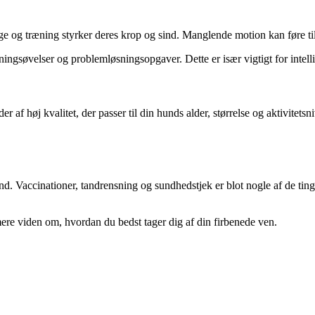
ege og træning styrker deres krop og sind. Manglende motion kan føre ti
ngsøvelser og problemløsningsopgaver. Dette er især vigtigt for intellig
 af høj kvalitet, der passer til din hunds alder, størrelse og aktivitets
d. Vaccinationer, tandrensning og sundhedstjek er blot nogle af de tin
ere viden om, hvordan du bedst tager dig af din firbenede ven.