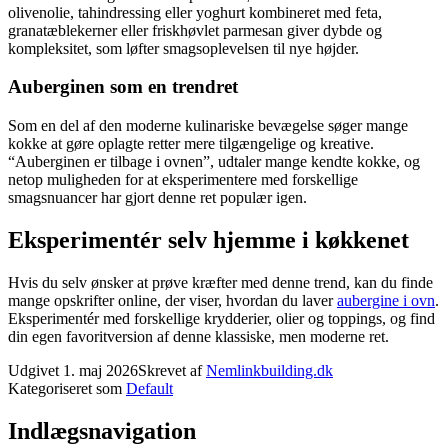
olivenolie, tahindressing eller yoghurt kombineret med feta,
granatæblekerner eller friskhøvlet parmesan giver dybde og
kompleksitet, som løfter smagsoplevelsen til nye højder.
Auberginen som en trendret
Som en del af den moderne kulinariske bevægelse søger mange
kokke at gøre oplagte retter mere tilgængelige og kreative.
“Auberginen er tilbage i ovnen”, udtaler mange kendte kokke, og
netop muligheden for at eksperimentere med forskellige
smagsnuancer har gjort denne ret populær igen.
Eksperimentér selv hjemme i køkkenet
Hvis du selv ønsker at prøve kræfter med denne trend, kan du finde
mange opskrifter online, der viser, hvordan du laver
aubergine i ovn
.
Eksperimentér med forskellige krydderier, olier og toppings, og find
din egen favoritversion af denne klassiske, men moderne ret.
Udgivet
1. maj 2026
Skrevet af
Nemlinkbuilding.dk
Kategoriseret som
Default
Indlægsnavigation