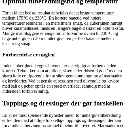
Optimal tilberedningstid og temperatur
For at få det bedste resultat anbefales det at bruge temperaturer
mellem 175°C og 230°C. En kortere bagetid ved højere
temperaturer resulterer i en mere intens smag, da auberginen hurtigt
bliver karamelliseret, mens en længere bagetid sikrer en blød tekstur.
Mange madbloggere er enige om at forvarme ovnen til 230°C og
bage auberginen i 20 minutter giver en perfekt balance mellem
tekstur og smag.
Forberedelse er nøglen
Inden auberginen lægges i ovnen, er det vigtigt at forberede den
korrekt. Teknikker som at prikke, skære eller ridsen ‘kødet’ med en
skarp kniv er afgørende for at sikre gennemtrængning af marinader
og krydderier. Ved at pensle auberginen med olivenolie og krydre
med salt og peber opnås en sprød overflade, samtidig med at
indersiden forbliver saftig.
Toppings og dressinger der gør forskellen
En af de mest spændende nyheder inden for auberginetilberedning
er trenden med at tilføje forskellige toppings og dressinger, der kan
forvandle auberginen fra simpel tilbehør til hovedret. Marinader med