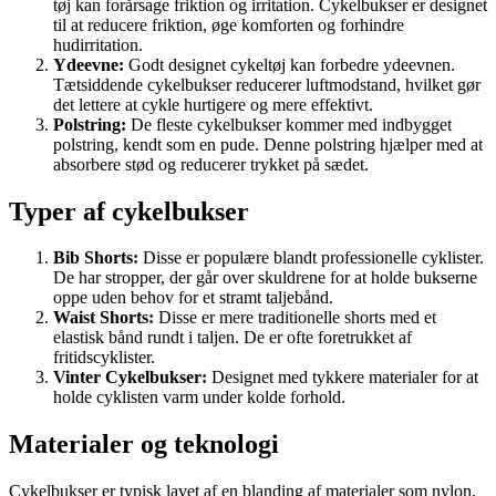
tøj kan forårsage friktion og irritation. Cykelbukser er designet
til at reducere friktion, øge komforten og forhindre
hudirritation.
Ydeevne:
Godt designet cykeltøj kan forbedre ydeevnen.
Tætsiddende cykelbukser reducerer luftmodstand, hvilket gør
det lettere at cykle hurtigere og mere effektivt.
Polstring:
De fleste cykelbukser kommer med indbygget
polstring, kendt som en pude. Denne polstring hjælper med at
absorbere stød og reducerer trykket på sædet.
Typer af cykelbukser
Bib Shorts:
Disse er populære blandt professionelle cyklister.
De har stropper, der går over skuldrene for at holde bukserne
oppe uden behov for et stramt taljebånd.
Waist Shorts:
Disse er mere traditionelle shorts med et
elastisk bånd rundt i taljen. De er ofte foretrukket af
fritidscyklister.
Vinter Cykelbukser:
Designet med tykkere materialer for at
holde cyklisten varm under kolde forhold.
Materialer og teknologi
Cykelbukser er typisk lavet af en blanding af materialer som nylon,