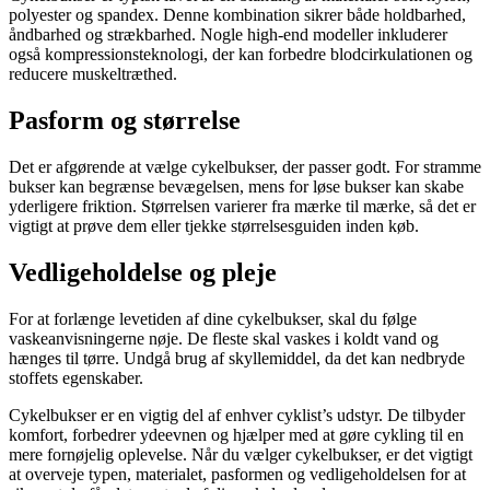
polyester og spandex. Denne kombination sikrer både holdbarhed,
åndbarhed og strækbarhed. Nogle high-end modeller inkluderer
også kompressionsteknologi, der kan forbedre blodcirkulationen og
reducere muskeltræthed.
Pasform og størrelse
Det er afgørende at vælge cykelbukser, der passer godt. For stramme
bukser kan begrænse bevægelsen, mens for løse bukser kan skabe
yderligere friktion. Størrelsen varierer fra mærke til mærke, så det er
vigtigt at prøve dem eller tjekke størrelsesguiden inden køb.
Vedligeholdelse og pleje
For at forlænge levetiden af dine cykelbukser, skal du følge
vaskeanvisningerne nøje. De fleste skal vaskes i koldt vand og
hænges til tørre. Undgå brug af skyllemiddel, da det kan nedbryde
stoffets egenskaber.
Cykelbukser er en vigtig del af enhver cyklist’s udstyr. De tilbyder
komfort, forbedrer ydeevnen og hjælper med at gøre cykling til en
mere fornøjelig oplevelse. Når du vælger cykelbukser, er det vigtigt
at overveje typen, materialet, pasformen og vedligeholdelsen for at