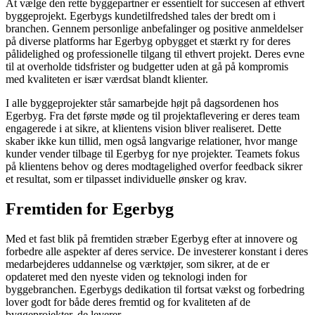
At vælge den rette byggepartner er essentielt for succesen af ethvert
byggeprojekt. Egerbygs kundetilfredshed tales der bredt om i
branchen. Gennem personlige anbefalinger og positive anmeldelser
på diverse platforms har Egerbyg opbygget et stærkt ry for deres
pålidelighed og professionelle tilgang til ethvert projekt. Deres evne
til at overholde tidsfrister og budgetter uden at gå på kompromis
med kvaliteten er især værdsat blandt klienter.
I alle byggeprojekter står samarbejde højt på dagsordenen hos
Egerbyg. Fra det første møde og til projektaflevering er deres team
engagerede i at sikre, at klientens vision bliver realiseret. Dette
skaber ikke kun tillid, men også langvarige relationer, hvor mange
kunder vender tilbage til Egerbyg for nye projekter. Teamets fokus
på klientens behov og deres modtagelighed overfor feedback sikrer
et resultat, som er tilpasset individuelle ønsker og krav.
Fremtiden for Egerbyg
Med et fast blik på fremtiden stræber Egerbyg efter at innovere og
forbedre alle aspekter af deres service. De investerer konstant i deres
medarbejderes uddannelse og værktøjer, som sikrer, at de er
opdateret med den nyeste viden og teknologi inden for
byggebranchen. Egerbygs dedikation til fortsat vækst og forbedring
lover godt for både deres fremtid og for kvaliteten af de
byggeprojekter, de leverer.