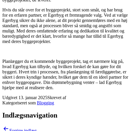
Hvis du står over for et byggeprojekt, stort som småt, og har brug
for en erfaren partner, er Egerbyg et fremragende valg. Ved at vælge
Egerbyg sikrer du ikke alene, at dit projekt gennemføres med en høj
standard, men også at processen bliver så smidig og angstfri som
muligt. Med deres omfattende erfaring og dedikation til kvalitet og
bæredygtighed er det klart, hvorfor så mange har tillid til Egerbyg
med deres byggeprojekter.
Planlægger du et kommende byggeprojekt, tag et nærmere kig på,
hvad Egerbyg kan tilbyde, og hvilken forskel de kan gøre for dit
byggeri. Hvert trin i processen, fra planlægning til færdiggørelse, er
sikret i deres kyndige hænder, hvilket gør dem til en ideel partner for
enhver byggeopgave. Din drømmebygning venter – lad Egerbyg
hjælpe med at realisere den.
Udgivet
13. januar 2025
Skrevet af
Kategoriseret som
Blogging
Indlægsnavigation
Forrige indlæg