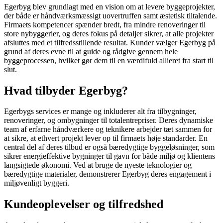
Egerbyg blev grundlagt med en vision om at levere byggeprojekter,
der både er håndværksmæssigt uovertruffen samt æstetisk tiltalende.
Firmaets kompetencer spænder bredt, fra mindre renoveringer til
store nybyggerier, og deres fokus på detaljer sikrer, at alle projekter
afsluttes med et tilfredsstillende resultat. Kunder vælger Egerbyg på
grund af deres evne til at guide og rådgive gennem hele
byggeprocessen, hvilket gør dem til en værdifuld allieret fra start til
slut.
Hvad tilbyder Egerbyg?
Egerbygs services er mange og inkluderer alt fra tilbygninger,
renoveringer, og ombygninger til totalentrepriser. Deres dynamiske
team af erfarne håndværkere og teknikere arbejder tæt sammen for
at sikre, at ethvert projekt lever op til firmaets høje standarder. En
central del af deres tilbud er også bæredygtige byggeløsninger, som
sikrer energieffektive bygninger til gavn for både miljø og klientens
langsigtede økonomi. Ved at bruge de nyeste teknologier og
bæredygtige materialer, demonstrerer Egerbyg deres engagement i
miljøvenligt byggeri.
Kundeoplevelser og tilfredshed