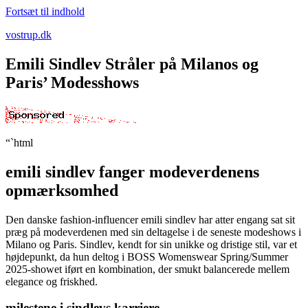
Fortsæt til indhold
vostrup.dk
Emili Sindlev Stråler på Milanos og
Paris’ Modesshows
“`html
emili sindlev fanger modeverdenens
opmærksomhed
Den danske fashion-influencer emili sindlev har atter engang sat sit
præg på modeverdenen med sin deltagelse i de seneste modeshows i
Milano og Paris. Sindlev, kendt for sin unikke og dristige stil, var et
højdepunkt, da hun deltog i BOSS Womenswear Spring/Summer
2025-showet iført en kombination, der smukt balancerede mellem
elegance og friskhed.
milestene i sindlevs karriere