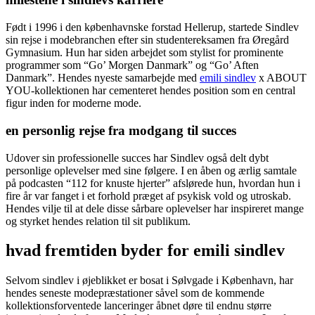
Født i 1996 i den københavnske forstad Hellerup, startede Sindlev
sin rejse i modebranchen efter sin studentereksamen fra Øregård
Gymnasium. Hun har siden arbejdet som stylist for prominente
programmer som “Go’ Morgen Danmark” og “Go’ Aften
Danmark”. Hendes nyeste samarbejde med
emili sindlev
x ABOUT
YOU-kollektionen har cementeret hendes position som en central
figur inden for moderne mode.
en personlig rejse fra modgang til succes
Udover sin professionelle succes har Sindlev også delt dybt
personlige oplevelser med sine følgere. I en åben og ærlig samtale
på podcasten “112 for knuste hjerter” afslørede hun, hvordan hun i
fire år var fanget i et forhold præget af psykisk vold og utroskab.
Hendes vilje til at dele disse sårbare oplevelser har inspireret mange
og styrket hendes relation til sit publikum.
hvad fremtiden byder for emili sindlev
Selvom sindlev i øjeblikket er bosat i Sølvgade i København, har
hendes seneste modepræstationer såvel som de kommende
kollektionsforventede lanceringer åbnet døre til endnu større