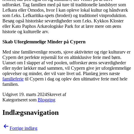
udforsket. Tag familien med på ture til traditionelle landsbyer som
Lefkara eller Omodos, hvor I kan opleve lokal kultur og håndværk
som f.eks. Lefkaritika-spets (broderi) og traditionel vinproduktion.
Besøg også historiske seværdigheder som f.eks. Kykkos Kloster
eller Kato Paphos Arkæologiske Park for at lære mere om øens
historie og kulturelle arv.
Skab Uforglemmelige Minder på Cypern
Med sine familievenlige resorts, sjove aktiviteter og rige kulturarv er
Cypern det perfekte rejsemål for en altinklusive ferie med børn.
Uanset om I slapper af ved poolen, udforsker øens seværdigheder
eller nyder lækker mad sammen, vil Cypern give jer uforglemmelige
oplevelser og minder, der vil vare livet ud. Planlæg jeres næste
familieferie
til Cypern i dag og oplev den ultimative ferie med hele
familien.
Udgivet
19. marts 2024
Skrevet af
Kategoriseret som
Blogging
Indlægsnavigation
Forrige indlæg