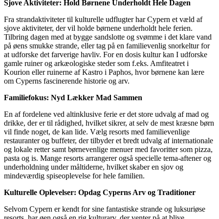
Sjove Aktiviteter: Hold Børnene Underholdt Hele Dagen
Fra strandaktiviteter til kulturelle udflugter har Cypern et væld af
sjove aktiviteter, der vil holde børnene underholdt hele ferien.
Tilbring dagen med at bygge sandslotte og svømme i det klare vand
på øens smukke strande, eller tag på en familievenlig snorkeltur for
at udforske det farverige havliv. For en dosis kultur kan I udforske
gamle ruiner og arkæologiske steder som f.eks. Amfiteatret i
Kourion eller ruinerne af Kastro i Paphos, hvor børnene kan lære
om Cyperns fascinerende historie og arv.
Familiefokus: Nyd Lækker Mad Sammen
En af fordelene ved altinklusive ferie er det store udvalg af mad og
drikke, der er til rådighed, hvilket sikrer, at selv de mest kræsne børn
vil finde noget, de kan lide. Vælg resorts med familievenlige
restauranter og buffeter, der tilbyder et bredt udvalg af internationale
og lokale retter samt børnevenlige menuer med favoritter som pizza,
pasta og is. Mange resorts arrangerer også specielle tema-aftener og
underholdning under måltiderne, hvilket skaber en sjov og
mindeværdig spiseoplevelse for hele familien.
Kulturelle Oplevelser: Opdag Cyperns Arv og Traditioner
Selvom Cypern er kendt for sine fantastiske strande og luksuriøse
resorts, har øen også en rig kulturarv, der venter på at blive