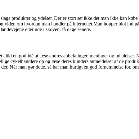
slags produkter og ydelser. Der er stort set ikke det man ikke kan købe på
og viden om hvordan man handler på internettet.Man hopper blot ind på
landevejene eller ude i skoven, få dage senere.
et altid en god idé at læse andres anbefalinger, meninger og udtalelser. 
ellige cykelhandlere op og læse deres kunders anmeldelser af de produ
r der. Når man gør dette, så har man hurtigt en god fornemmelse for, om