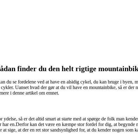
ådan finder du den helt rigtige mountainbi
kan du se fordelene ved at have en alsidig cykel, du kan bruge i byen, 
 cykler. Uanset hvad der gør at du vil have en mountainbike, så er der
 mere i denne artikel om emnet.
for ydelse, så er det altid smart at starte med at spørge de folk man ke
har en.Derfor kan det være en kæmpe stor fordel for dig, at begynde 
or at sige, at der en ret stor sandsynlighed for, at du kender nogen som k