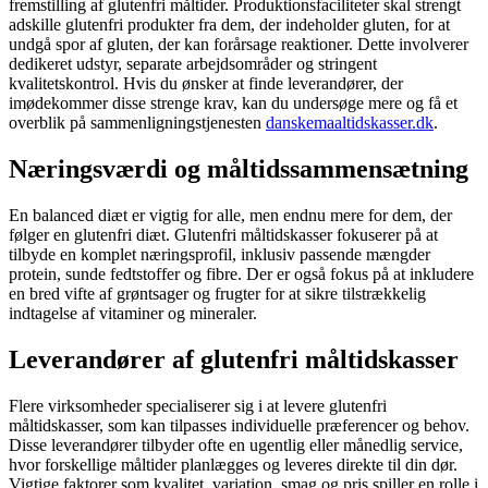
fremstilling af glutenfri måltider. Produktionsfaciliteter skal strengt
adskille glutenfri produkter fra dem, der indeholder gluten, for at
undgå spor af gluten, der kan forårsage reaktioner. Dette involverer
dedikeret udstyr, separate arbejdsområder og stringent
kvalitetskontrol. Hvis du ønsker at finde leverandører, der
imødekommer disse strenge krav, kan du undersøge mere og få et
overblik på sammenligningstjenesten
danskemaaltidskasser.dk
.
Næringsværdi og måltidssammensætning
En balanced diæt er vigtig for alle, men endnu mere for dem, der
følger en glutenfri diæt. Glutenfri måltidskasser fokuserer på at
tilbyde en komplet næringsprofil, inklusiv passende mængder
protein, sunde fedtstoffer og fibre. Der er også fokus på at inkludere
en bred vifte af grøntsager og frugter for at sikre tilstrækkelig
indtagelse af vitaminer og mineraler.
Leverandører af glutenfri måltidskasser
Flere virksomheder specialiserer sig i at levere glutenfri
måltidskasser, som kan tilpasses individuelle præferencer og behov.
Disse leverandører tilbyder ofte en ugentlig eller månedlig service,
hvor forskellige måltider planlægges og leveres direkte til din dør.
Vigtige faktorer som kvalitet, variation, smag og pris spiller en rolle i