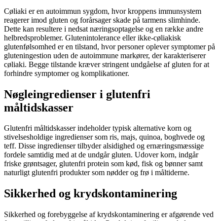
Cøliaki er en autoimmun sygdom, hvor kroppens immunsystem
reagerer imod gluten og forårsager skade på tarmens slimhinde.
Dette kan resultere i nedsat næringsoptagelse og en række andre
helbredsproblemer. Glutenintolerance eller ikke-cøliakisk
glutenfølsomhed er en tilstand, hvor personer oplever symptomer på
gluteningestion uden de autoimmune markører, der karakteriserer
cøliaki. Begge tilstande kræver stringent undgåelse af gluten for at
forhindre symptomer og komplikationer.
Nøgleingredienser i glutenfri
måltidskasser
Glutenfri måltidskasser indeholder typisk alternative korn og
stivelsesholdige ingredienser som ris, majs, quinoa, boghvede og
teff. Disse ingredienser tilbyder alsidighed og ernæringsmæssige
fordele samtidig med at de undgår gluten. Udover korn, indgår
friske grøntsager, glutenfri protein som kød, fisk og bønner samt
naturligt glutenfri produkter som nødder og frø i måltiderne.
Sikkerhed og krydskontaminering
Sikkerhed og forebyggelse af krydskontaminering er afgørende ved