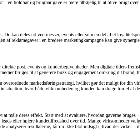
r – en holdbar og brugbar gave er mere tilbøjelig til at blive brugt ove
sk. De kan deles ud ved messer, events eller som en del af et loyalitetsp
ingen af reklamegaver i en bredere marketingkampagne kan give synergier
r direkte post, events og kunderbegivenheder. Men digitale tiders frems
 medier bruges til at generere buzz og engagement omkring dit brand,
din overordnede markedsføringsstrategi, hvilket gør det muligt for din 
n situation, hvor både virksomheden og kunden kan drage fordel af den
tivt at måle deres effekt. Start med at evaluere, hvordan gaverne bruges –
re leads eller højere kundetilfredshed over tid. Mange virksomheder væ
analyserer resultaterne, får du ikke blot indsigt i, hvad der virker – d