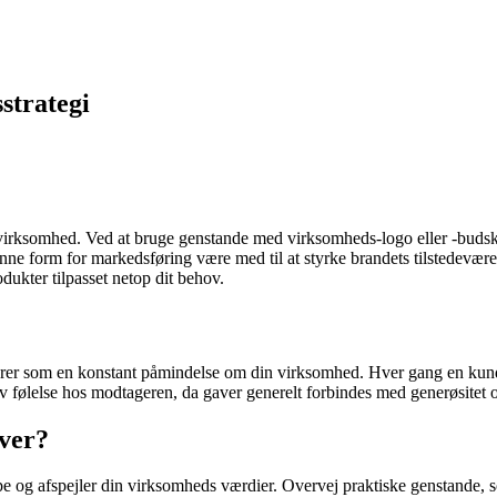
strategi
 virksomhed. Ved at bruge genstande med virksomheds-logo eller -buds
ne form for markedsføring være med til at styrke brandets tilstedeværels
odukter tilpasset netop dit behov.
erer som en konstant påmindelse om din virksomhed. Hver gang en kunde 
v følelse hos modtageren, da gaver generelt forbindes med generøsitet
ver?
pe og afspejler din virksomheds værdier. Overvej praktiske genstande, s