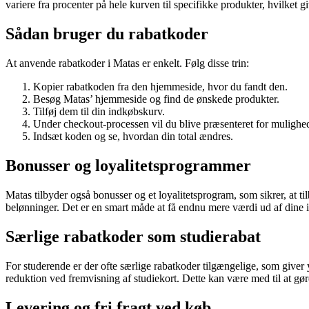
variere fra procenter på hele kurven til specifikke produkter, hvilket
Sådan bruger du rabatkoder
At anvende rabatkoder i Matas er enkelt. Følg disse trin:
Kopier rabatkoden fra den hjemmeside, hvor du fandt den.
Besøg Matas’ hjemmeside og find de ønskede produkter.
Tilføj dem til din indkøbskurv.
Under checkout-processen vil du blive præsenteret for mulighed
Indsæt koden og se, hvordan din total ændres.
Bonusser og loyalitetsprogrammer
Matas tilbyder også bonusser og et loyalitetsprogram, som sikrer, at t
belønninger. Det er en smart måde at få endnu mere værdi ud af dine 
Særlige rabatkoder som studierabat
For studerende er der ofte særlige rabatkoder tilgængelige, som giver 
reduktion ved fremvisning af studiekort. Dette kan være med til at g
Levering og fri fragt ved køb