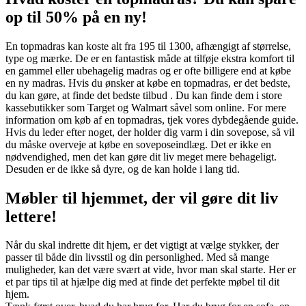
op til 50% på en ny!
En topmadras kan koste alt fra 195 til 1300, afhængigt af størrelse,
type og mærke. De er en fantastisk måde at tilføje ekstra komfort til
en gammel eller ubehagelig madras og er ofte billigere end at købe
en ny madras. Hvis du ønsker at købe en topmadras, er det bedste,
du kan gøre, at finde det bedste tilbud . Du kan finde dem i store
kassebutikker som Target og Walmart såvel som online. For mere
information om køb af en topmadras, tjek vores dybdegående guide.
Hvis du leder efter noget, der holder dig varm i din sovepose, så vil
du måske overveje at købe en soveposeindlæg. Det er ikke en
nødvendighed, men det kan gøre dit liv meget mere behageligt.
Desuden er de ikke så dyre, og de kan holde i lang tid.
Møbler til hjemmet, der vil gøre dit liv
lettere!
Når du skal indrette dit hjem, er det vigtigt at vælge stykker, der
passer til både din livsstil og din personlighed. Med så mange
muligheder, kan det være svært at vide, hvor man skal starte. Her er
et par tips til at hjælpe dig med at finde det perfekte møbel til dit
hjem.