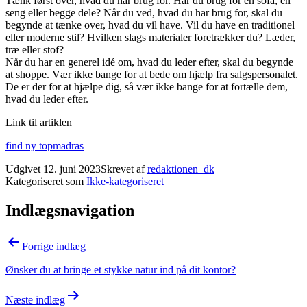
Tænk først over, hvad du har brug for. Har du brug for en sofa, en
seng eller begge dele? Når du ved, hvad du har brug for, skal du
begynde at tænke over, hvad du vil have. Vil du have en traditionel
eller moderne stil? Hvilken slags materialer foretrækker du? Læder,
træ eller stof?
Når du har en generel idé om, hvad du leder efter, skal du begynde
at shoppe. Vær ikke bange for at bede om hjælp fra salgspersonalet.
De er der for at hjælpe dig, så vær ikke bange for at fortælle dem,
hvad du leder efter.
Link til artiklen
find ny topmadras
Udgivet
12. juni 2023
Skrevet af
redaktionen_dk
Kategoriseret som
Ikke-kategoriseret
Indlægsnavigation
Forrige indlæg
Ønsker du at bringe et stykke natur ind på dit kontor?
Næste indlæg