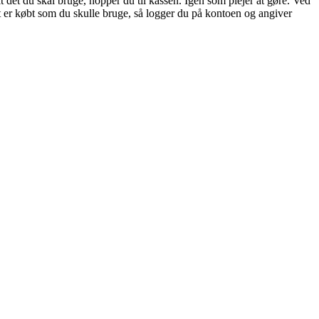
det du skal bruge, hopper du til kassen. Igen som plejer at gøre. Ved
 er købt som du skulle bruge, så logger du på kontoen og angiver