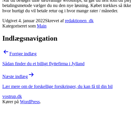
Når du besøger dine sædvanlige webshops, så gør du helt som du plejer
betalingsmetode vælger du nu den nye løsning. Købet trækkes så ikke 
hvor hurtigt du vil betale retur og i hvor mange rater / måneder.
Udgivet
4. januar 2022
Skrevet af
redaktionen_dk
Kategoriseret som
Main
Indlægsnavigation
Forrige indlæg
Sådan finder du et billigt flyttefirma i Jylland
Næste indlæg
Lær mere om de forskellige forsikringer, du kan få til din bil
vostrup.dk
Kører på
WordPress
.