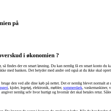
mien på
 overskud i økonomien ?
så findes der en smart løsning. Du kan nemlig få en smart konto du kan b
ke med banken. Det betyder med andre ord også at du ikke skal oprette 
u bruge den ved alle dine køb på nettet. Det er nemlig blevet normalt at
ingeri
, kjoler, legetøj, elektronik, møbler,
sommerdæk
, vaskemaskiner, 
ngiver nemlig selv hvor hurtigt og hvornår det skal betales retur. Sål