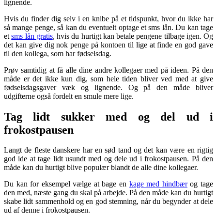
lignende.
Hvis du finder dig selv i en knibe på et tidspunkt, hvor du ikke har
så mange penge, så kan du eventuelt optage et sms lån. Du kan tage
et
sms lån gratis
, hvis du hurtigt kan betale pengene tilbage igen. Og
det kan give dig nok penge på kontoen til lige at finde en god gave
til den kollega, som har fødselsdag.
Prøv samtidig at få alle dine andre kollegaer med på ideen. På den
måde er det ikke kun dig, som hele tiden bliver ved med at give
fødselsdagsgaver væk og lignende. Og på den måde bliver
udgifterne også fordelt en smule mere lige.
Tag lidt sukker med og del ud i
frokostpausen
Langt de fleste danskere har en sød tand og det kan være en rigtig
god ide at tage lidt usundt med og dele ud i frokostpausen. På den
måde kan du hurtigt blive populær blandt de alle dine kollegaer.
Du kan for eksempel vælge at bage en
kage med hindbær
og tage
den med, næste gang du skal på arbejde. På den måde kan du hurtigt
skabe lidt sammenhold og en god stemning, når du begynder at dele
ud af denne i frokostpausen.